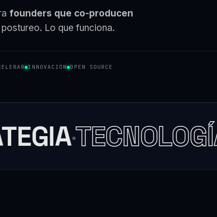
ara
founders que co-producen
in postureo. Lo que funciona.
CELERAR
INNOVACIÓN
OPEN SOURCE
TEGIA
TECNOLOGÍ
·