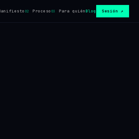
anifiesto
Proceso
Para quién
Blog
Sesión ↗
02
03