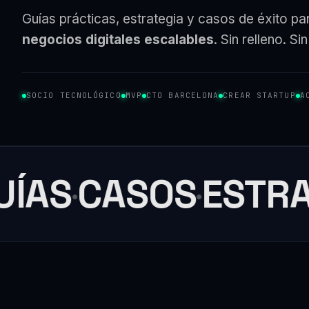
Guías prácticas, estrategia y casos de éxito p
negocios digitales escalables
. Sin relleno. S
SOCIO TECNOLÓGICO
MVP
CTO BARCELONA
CREAR STARTUP
A
ÍAS
CASOS
ESTRA
·
·