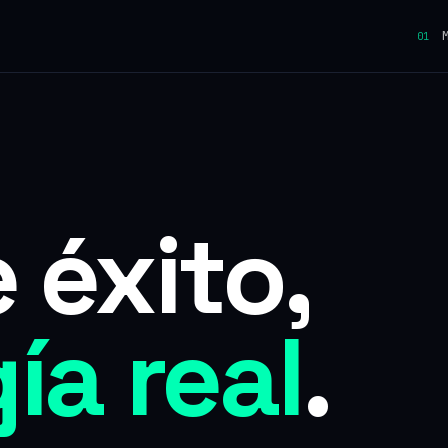
M
01
 éxito,
ía real
.