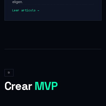
eligen.
Leer artículo →
🛠
Crear
MVP