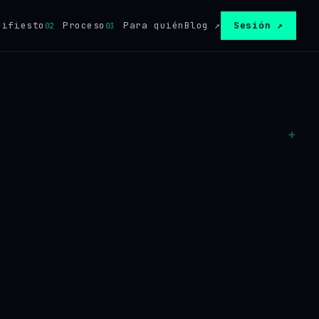
ifiesto
Proceso
Para quién
Blog ↗
Sesión ↗
02
03
+