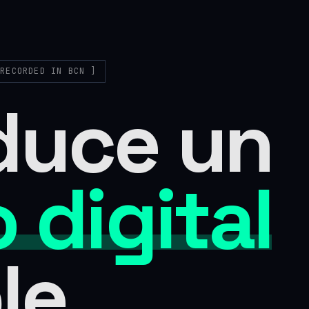
 RECORDED IN BCN ]
duce un
 digital
le.