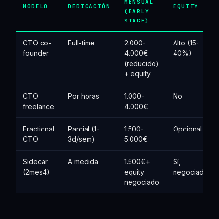
MENSUAL
MODELO
DEDICACIÓN
EQUITY
(EARLY
STAGE)
CTO co-
Full-time
2.000-
Alto (15-
founder
4.000€
40%)
(reducido)
+ equity
CTO
Por horas
1.000-
No
freelance
4.000€
Fractional
Parcial (1-
1.500-
Opcional
CTO
3d/sem)
5.000€
Sidecar
A medida
1.500€+
Sí,
(2mes4)
equity
negociado
negociado