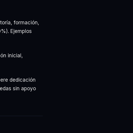
oría, formación,
10%). Ejemplos
n inicial,
iere dedicación
uedas sin apoyo