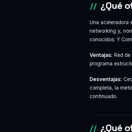
¿Qué o
Una aceleradora 
networking y, nor
conocidos: Y Comb
Ventajas:
Red de c
programa estruct
Desventajas:
Cede
completa, la meto
continuado.
¿Qué of