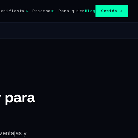
anifiesto
Proceso
Para quién
Blog
Sesión ↗
02
03
 para
ventajas y