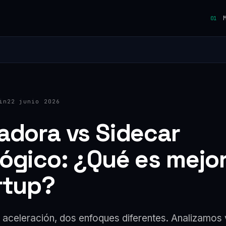
M
01
in
22 junio 2026
adora vs Sidecar
ógico: ¿Qué es mejor
rtup?
aceleración, dos enfoques diferentes. Analizamos 